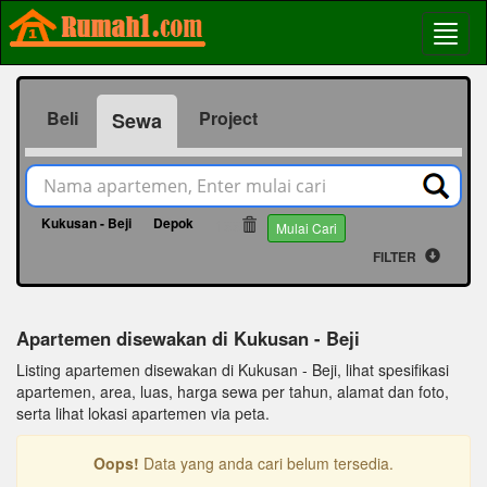
Beli
Project
Sewa
Kukusan - Beji
Depok
199
Mulai Cari
FILTER
Apartemen disewakan di Kukusan - Beji
Listing apartemen disewakan di Kukusan - Beji, lihat spesifikasi
apartemen, area, luas, harga sewa per tahun, alamat dan foto,
serta lihat lokasi apartemen via peta.
Oops!
Data yang anda cari belum tersedia.