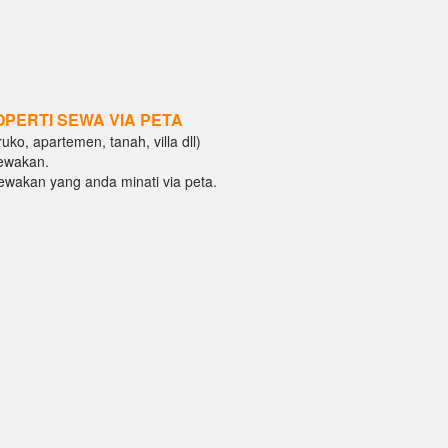
OPERTI SEWA VIA PETA
ko, apartemen, tanah, villa dll)
ewakan.
isewakan yang anda minati via peta.