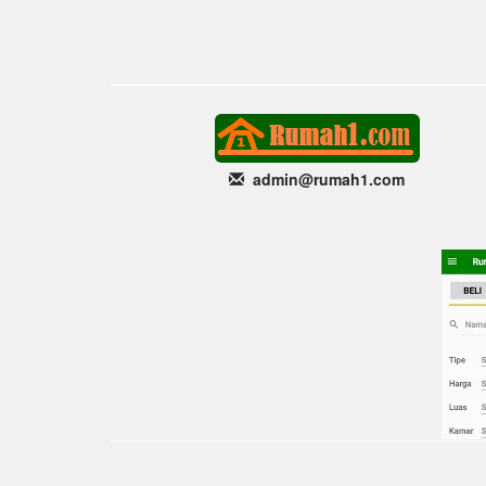
admin@rumah1
.com