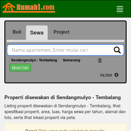
Beli
Project
Sewa
Sendangmulyo - Tembalang
Semarang
14269
Mulai Cari
FILTER
Properti disewakan di Sendangmulyo - Tembalang
Listing properti disewakan di Sendangmulyo - Tembalang, lihat
spesifikasi properti, area, luas, harga sewa per tahun, alamat dan
foto, serta lihat lokasi properti via peta.
Oops!
Data yang anda cari belum tersedia.