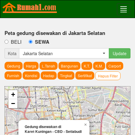
Peta gedung disewakan di Jakarta Selatan
BELI
SEWA
Kota
Jakarta Selatan
Update
Gedung
Harga
L.Tanah
Bangunan
K.T.
K.M.
Carport
Furnish
Kondisi
Hadap
Tingkat
Sertifikat
Hapus Filter
+
−
×
Gedung disewakan di
Karet Kuningan - CBD - Setiabudi