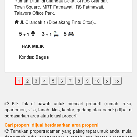
Rumah Dijual di Cilandak Dekat CITOS Cilandak
Town Square, MRT Fatmawati, RS Fatmawati,
Talavera Office Park.
Jl. Cilandak 1 (Dibelakang Pintu Citos)...
5
3
5
+ 1
+ 1
-
HAK MILIK
Kondisi:
Bagus
Klik link di bawah untuk mencari properti (rumah, ruko,
apartemen, villa, tanah, kios, kantor, gudang atau pabrik) dijual di
berdasarkan area atau lokasi properti.
Cari properti dijual berdasarkan area properti
Temukan properti idaman yang paling tepat untuk anda, mulai
dari rumah, ruko, apartemen villa, tanah, kios, kantor, gudang dan