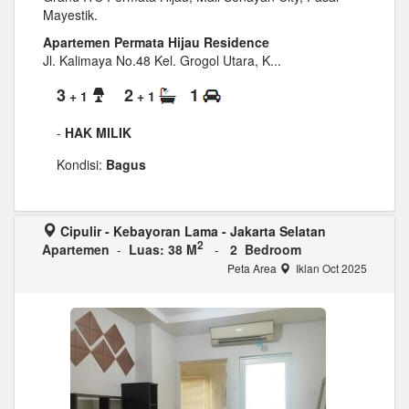
Mayestik.
Apartemen Permata Hijau Residence
Jl. Kalimaya No.48 Kel. Grogol Utara, K...
3
2
1
+ 1
+ 1
-
HAK MILIK
Kondisi:
Bagus
Cipulir - Kebayoran Lama - Jakarta Selatan
2
Apartemen
-
Luas: 38 M
-
2 Bedroom
Peta Area
Iklan Oct 2025