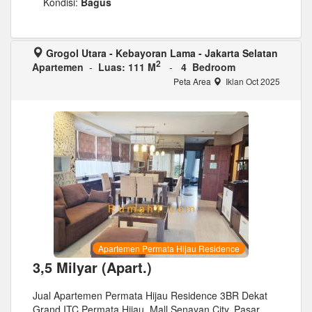
Kondisi:
Bagus
Grogol Utara - Kebayoran Lama - Jakarta Selatan
2
Apartemen
-
Luas: 111 M
-
4 Bedroom
Peta Area
Iklan Oct 2025
Apartemen Permata Hijau Residence
3,5 Milyar (Apart.)
Jual Apartemen Permata Hijau Residence 3BR Dekat
Grand ITC Permata Hijau, Mall Senayan City, Pasar