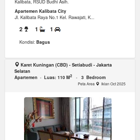
Kalibata, RSUD Budhi Asih.
Apartemen Kalibata City
Jl. Kalibata Raya No.1 Kel. Rawajati, K...
2
1
1
Kondisi:
Bagus
Karet Kuningan (CBD) - Setiabudi - Jakarta
Selatan
2
Apartemen
-
Luas: 110 M
-
3 Bedroom
Peta Area
Iklan Oct 2025