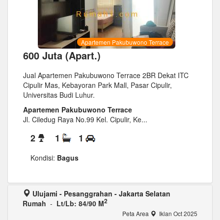
Apartemen Pakubuwono Terrace
600 Juta (Apart.)
Jual Apartemen Pakubuwono Terrace 2BR Dekat ITC
Cipulir Mas, Kebayoran Park Mall, Pasar Cipulir,
Universitas Budi Luhur.
Apartemen Pakubuwono Terrace
Jl. Ciledug Raya No.99 Kel. Cipulir, Ke...
2
1
1
Kondisi:
Bagus
Ulujami - Pesanggrahan - Jakarta Selatan
2
Rumah
-
Lt/Lb: 84/90 M
Peta Area
Iklan Oct 2025