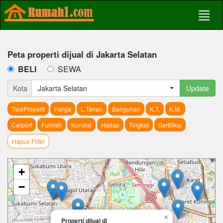
Peta properti dijual di Jakarta Selatan
BELI
SEWA
Kota
Jakarta Selatan
Update
TipeProperti
Harga
L.Tanah
Bangunan
K.T.
K.M.
Carport
Furnish
Kondisi
Hadap
Tingkat
Sertifikat
Hapus Filter
+
−
×
Properti dijual di