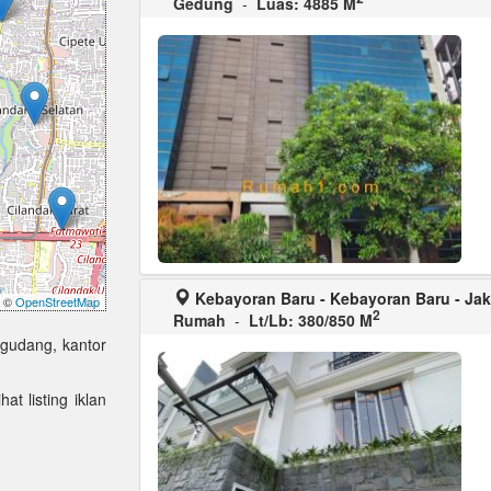
Gedung
-
Luas: 4885 M
Kebayoran Baru - Kebayoran Baru - Jak
©
OpenStreetMap
2
Rumah
-
Lt/Lb: 380/850 M
 gudang, kantor
at listing iklan