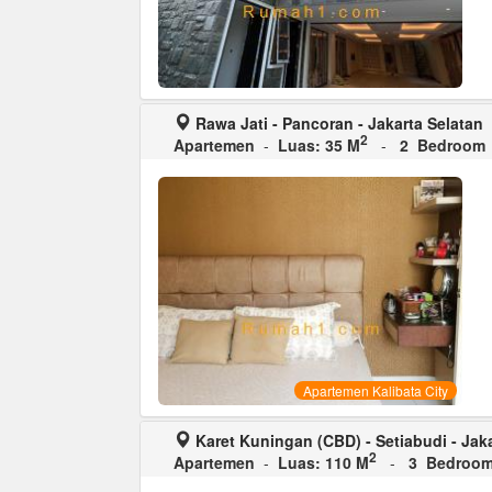
Rawa Jati - Pancoran - Jakarta Selatan
2
Apartemen
-
Luas: 35 M
-
2 Bedroom
Apartemen Kalibata City
Karet Kuningan (CBD) - Setiabudi - Jak
2
Apartemen
-
Luas: 110 M
-
3 Bedroo