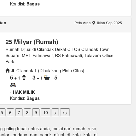
Kondisi:
Bagus
atan
Peta Area
Iklan Sep 2025
25 Milyar (Rumah)
Rumah Dijual di Cilandak Dekat CITOS Cilandak Town
Square, MRT Fatmawati, RS Fatmawati, Talavera Office
Park.
Jl. Cilandak 1 (Dibelakang Pintu Citos)...
5
3
5
+ 1
+ 1
-
HAK MILIK
Kondisi:
Bagus
paling tepat untuk anda, mulai dari rumah, ruko,
kantor, gudang dan pabrik dijual di kota kota di