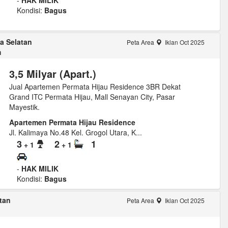
Kondisi:
Bagus
a Selatan
Peta Area
Iklan Oct 2025
m
3,5 Milyar (Apart.)
Jual Apartemen Permata Hijau Residence 3BR Dekat
Grand ITC Permata Hijau, Mall Senayan City, Pasar
Mayestik.
Apartemen Permata Hijau Residence
Jl. Kalimaya No.48 Kel. Grogol Utara, K...
3
2
1
+ 1
+ 1
-
HAK MILIK
Kondisi:
Bagus
atan
Peta Area
Iklan Oct 2025