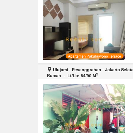
Apartemen Pakubuwono Terrace
Ulujami - Pesanggrahan - Jakarta Selat
2
Rumah
-
Lt/Lb: 84/90 M