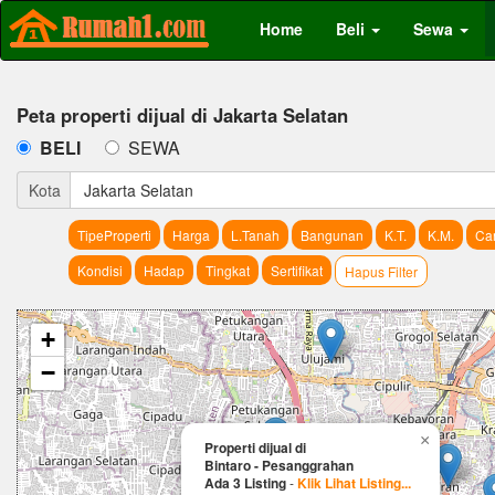
Home
Beli
Sewa
Peta properti dijual di Jakarta Selatan
BELI
SEWA
Kota
Jakarta Selatan
TipeProperti
Harga
L.Tanah
Bangunan
K.T.
K.M.
Car
Kondisi
Hadap
Tingkat
Sertifikat
Hapus Filter
+
−
×
Properti dijual di
Bintaro - Pesanggrahan
Ada 3 Listing
-
Klik Lihat Listing...