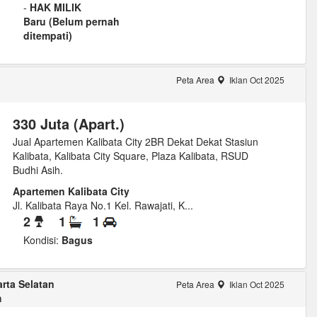
-
HAK MILIK
Baru (Belum pernah
ditempati)
Peta Area
Iklan Oct 2025
330 Juta (Apart.)
Jual Apartemen Kalibata City 2BR Dekat Dekat Stasiun
Kalibata, Kalibata City Square, Plaza Kalibata, RSUD
Budhi Asih.
Apartemen Kalibata City
Jl. Kalibata Raya No.1 Kel. Rawajati, K...
2
1
1
Kondisi:
Bagus
arta Selatan
Peta Area
Iklan Oct 2025
m