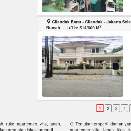
Cilandak Barat - Cilandak - Jakarta Sel
2
Rumah
-
Lt/Lb: 514/600 M
h, ruko, apartemen, villa, tanah,
Temukan properti idaman yang 
kan area atau lokasi properti.
apartemen villa, tanah, kios, 