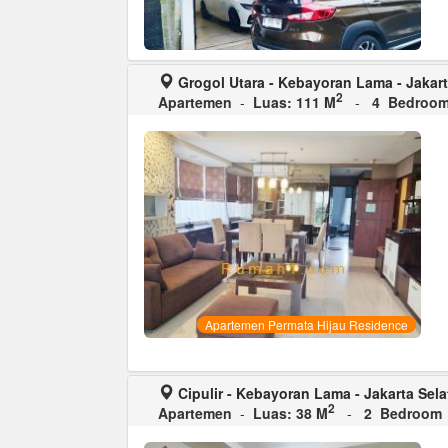
Grogol Utara - Kebayoran Lama - Jakart
2
Apartemen
-
Luas: 111 M
-
4 Bedroo
Apartemen Permata Hijau Residence
Cipulir - Kebayoran Lama - Jakarta Sel
2
Apartemen
-
Luas: 38 M
-
2 Bedroom