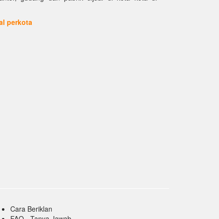
ual perkota
Cara Beriklan
FAQ - Tanya Jawab