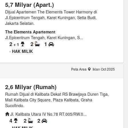
5,7 Milyar (Apart.)
Dijual Apartemen The Elements Tower Harmony di
Jl.Epicentrum Tengah, Karet Kuningan, Setia Budi,
Jakarta Selatan.
The Elements Apartement
Jl.Epicentrum Tengah, Karet Kuningan, S...
2
2
1
+ 1
-
HAK MILIK
Peta Area
Iklan Oct 2025
2,6 Milyar (Rumah)
Rumah Dijual di Kalibata Dekat RS Brawijaya Duren Tiga,
Mall Kalibata City Square, Plaza Kalibata, Graha
Sucofindo.
Jl. Kalibata Utara IV No.78 RT.005/RW.0...
4
2
2
-
HAK MILIK