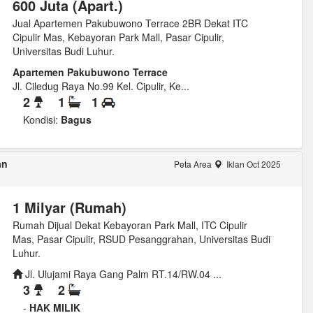
600 Juta (Apart.)
Jual Apartemen Pakubuwono Terrace 2BR Dekat ITC
Cipulir Mas, Kebayoran Park Mall, Pasar Cipulir,
Universitas Budi Luhur.
Apartemen Pakubuwono Terrace
Jl. Ciledug Raya No.99 Kel. Cipulir, Ke...
2
1
1
Kondisi:
Bagus
an
Peta Area
Iklan Oct 2025
1 Milyar (Rumah)
Rumah Dijual Dekat Kebayoran Park Mall, ITC Cipulir
Mas, Pasar Cipulir, RSUD Pesanggrahan, Universitas Budi
Luhur.
Jl. Ulujami Raya Gang Palm RT.14/RW.04 ...
3
2
-
HAK MILIK