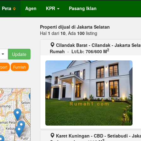
Peta
Agen
KPR
Pasang Iklan
Properti dijual di Jakarta Selatan
Hal
1
dari
10
, Ada
100
listing
Cilandak Barat - Cilandak - Jakarta Sel
2
Rumah
-
Lt/Lb: 706/600 M
Update
port
Furnish
Karet Kuningan - CBD - Setiabudi - Jaka
2