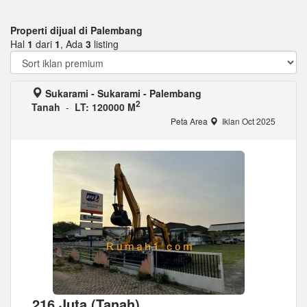
Properti dijual di Palembang
Hal
1
dari
1
, Ada
3
listing
Sukarami - Sukarami - Palembang
2
Tanah
-
LT: 120000 M
Peta Area
Iklan Oct 2025
216 Juta (Tanah)