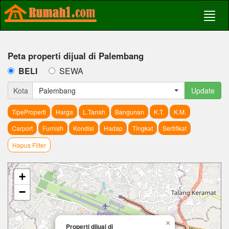
Peta properti dijual di Palembang
BELI
SEWA
Kota
Palembang
Update
TipeProperti
Harga
L.Tanah
Bangunan
K.T.
K.M.
Carport
Furnish
Kondisi
Hadap
Tingkat
Sertifikat
Hapus Filter
+
−
×
Properti dijual di