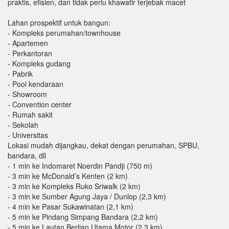
praktis, efisien, dan tidak perlu khawatir terjebak macet
Lahan prospektif untuk bangun:
- Kompleks perumahan/townhouse
- Apartemen
- Perkantoran
- Kompleks gudang
- Pabrik
- Pool kendaraan
- Showroom
- Convention center
- Rumah sakit
- Sekolah
- Universitas
Lokasi mudah dijangkau, dekat dengan perumahan, SPBU,
bandara, dll
- 1 min ke Indomaret Noerdin Pandji (750 m)
- 3 min ke McDonald’s Kenten (2 km)
- 3 min ke Kompleks Ruko Sriwalk (2 km)
- 3 min ke Sumber Agung Jaya / Dunlop (2,3 km)
- 4 min ke Pasar Sukawinatan (2,1 km)
- 5 min ke Pindang Simpang Bandara (2,2 km)
- 5 min ke Lautan Berlian Utama Motor (2,3 km)