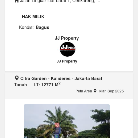
Jalan Lingkar luar barat 1, Cenkareng, ...
-
HAK MILIK
Kondisi:
Bagus
JJ Property
JJ Property
Citra Garden - Kalideres - Jakarta Barat
2
Tanah
-
LT: 12771 M
Peta Area
Iklan Sep 2025