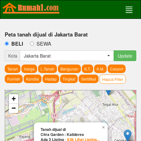
Peta tanah dijual di Jakarta Barat
BELI
SEWA
Kota
Jakarta Barat
Update
Tanah
Harga
L.Tanah
Bangunan
K.T.
K.M.
Carport
Furnish
Kondisi
Hadap
Tingkat
Sertifikat
Hapus Filter
+
−
×
Tanah dijual di
Citra Garden - Kalideres
Ada 3 Listing
-
Klik Lihat Listing...