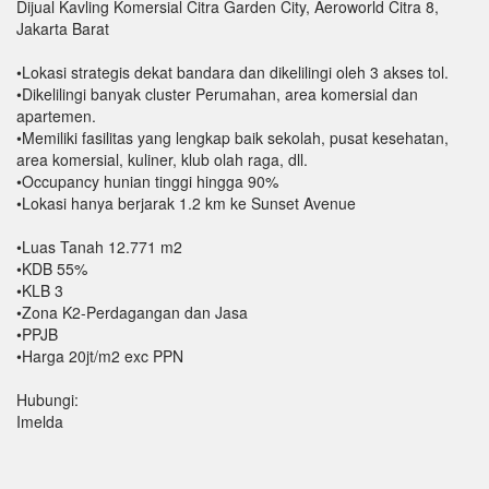
Dijual Kavling Komersial Citra Garden City, Aeroworld Citra 8,
Jakarta Barat
•Lokasi strategis dekat bandara dan dikelilingi oleh 3 akses tol.
•Dikelilingi banyak cluster Perumahan, area komersial dan
apartemen.
•Memiliki fasilitas yang lengkap baik sekolah, pusat kesehatan,
area komersial, kuliner, klub olah raga, dll.
•Occupancy hunian tinggi hingga 90%
•Lokasi hanya berjarak 1.2 km ke Sunset Avenue
•Luas Tanah 12.771 m2
•KDB 55%
•KLB 3
•Zona K2-Perdagangan dan Jasa
•PPJB
•Harga 20jt/m2 exc PPN
Hubungi:
Imelda