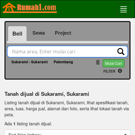
Sewa
Project
Beli
Sukarami - Sukarami
Palembang
56519
Mulai Cari
FILTER
Tanah dijual di Sukarami, Sukarami
Listing tanah dijual di Sukarami, Sukarami, lihat spesifikasi tanah,
area, luas, harga jual, alamat dan foto, serta lihat lokasi tanah via
peta.
Ada
1
listing tanah dijual.
Sort iklan terbaru