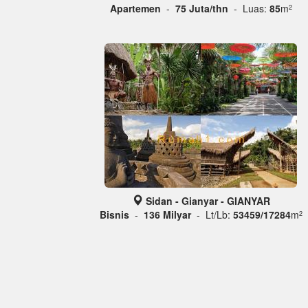
Apartemen
-
75 Juta/thn
- Luas:
85
m
2
Sidan - Gianyar - GIANYAR
Bisnis
-
136 Milyar
- Lt/Lb:
53459/17284
m
2