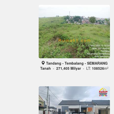
Tandang - Tembalang - SEMARANG
Tanah
-
271,405 Milyar
- LT:
108526
m
2