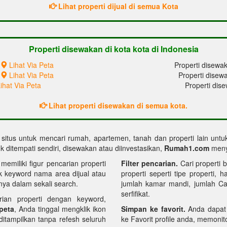
Lihat properti dijual di semua Kota
Properti disewakan di kota kota di Indonesia
Lihat Via Peta
Properti disewak
Lihat Via Peta
Properti disew
ihat Via Peta
Properti dis
Lihat properti disewakan di semua kota.
, situs untuk mencari rumah, apartemen, tanah dan properti lain unt
 ditempati sendiri, disewakan atau diinvestasikan,
Rumah1.com
menye
miliki figur pencarian properti
Filter pencarian.
Cari properti b
k keyword nama area dijual atau
properti seperti tipe properti, 
ya dalam sekali search.
jumlah kamar mandi, jumlah Carp
serfifikat.
rian properti dengan keyword,
 peta
, Anda tinggal mengklik ikon
Simpan ke favorit.
Anda dapat
 ditampilkan tanpa refesh seluruh
ke Favorit profile anda, memonitor