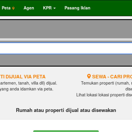
Peta
Agen
KPR
Pasang Iklan
TI DIJUAL VIA PETA
SEWA - CARI PR
temen, tanah, villa dll) dijual.
Temukan properti (rumah, ru
al yang anda idamkan via peta.
dis
Lihat lokasi lokasi properti d
Rumah atau properti dijual atau disewakan