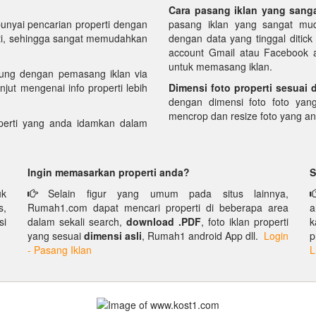
Cara pasang iklan yang sang
yai pencarian properti dengan
pasang iklan yang sangat mud
perti, sehingga sangat memudahkan
dengan data yang tinggal ditic
account Gmail atau Facebook an
untuk memasang iklan.
ung dengan pemasang iklan via
njut mengenai info properti lebih
Dimensi foto properti sesuai 
dengan dimensi foto foto yan
mencrop dan resize foto yang a
erti yang anda idamkan dalam
Ingin memasarkan properti anda?
S
uk
Selain figur yang umum pada situs lainnya,
s,
Rumah1.com dapat mencari properti di beberapa area
a
si
dalam sekali search,
download .PDF
, foto iklan properti
k
yang sesuai
dimensi asli
, Rumah1 android App dll.
Login
p
- Pasang Iklan
L