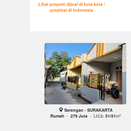
Lihat properti dijual di kota kota /
propinsi di Indonesia
Serengan - SURAKARTA
Rumah
-
279 Juta
- Lt/Lb:
51/51
m
2