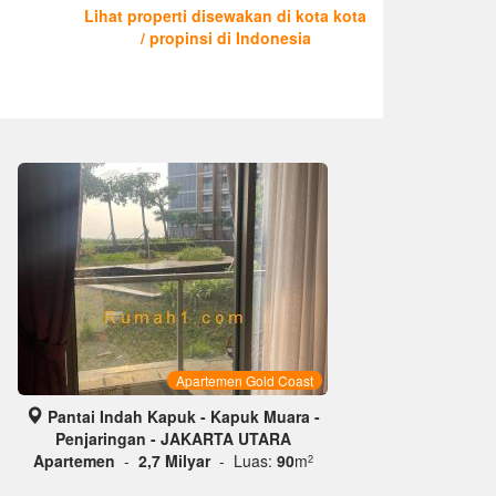
Lihat properti disewakan di kota kota
/ propinsi di Indonesia
Apartemen Gold Coast
Pantai Indah Kapuk - Kapuk Muara -
Penjaringan - JAKARTA UTARA
Apartemen
-
2,7 Milyar
- Luas:
90
m
2