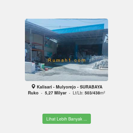
Kalisari - Mulyorejo - SURABAYA
Ruko
-
5,27 Milyar
- Lt/Lb:
503/438
m
2
Lihat Lebih Banyak ...