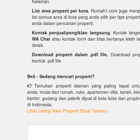
halaman.
List area properti per kota.
Rumah1.com juga menpun
list semua area di kota yang anda pilih per tipe pro
anda dalam pencarian properti.
Kontak penjual/pengiklan langsung.
Kontak langs
WA Chat
atau kontak form dan bisa bertanya lebih la
detail.
Download properti dalam .pdf file.
Download prop
bentuk .pdf file.
Beli - Sedang mencari properti?
Temukan properti idaman yang paling tepat unt
anda, mulai dari rumah, ruko, apartemen villa, tanah, kio
kantor, gudang dan pabrik dijual di kota kota dan propin
di Indonesia.
Lihat Listing Iklan Properti Dijual Terbaru