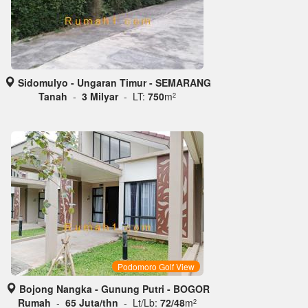
Sidomulyo - Ungaran Timur - SEMARANG
Tanah
-
3 Milyar
- LT:
750
m
2
Podomoro Golf View
Bojong Nangka - Gunung Putri - BOGOR
Rumah
-
65 Juta/thn
- Lt/Lb:
72/48
m
2