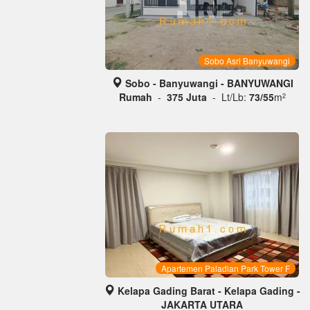
Sobo Asri Banyuwangi
Sobo - Banyuwangi - BANYUWANGI
Rumah
-
375 Juta
- Lt/Lb:
73/55
m
2
Apartemen Paladian Park Tower F
Kelapa Gading Barat - Kelapa Gading -
JAKARTA UTARA