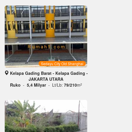
Sedayu City Old Shanghai
Kelapa Gading Barat - Kelapa Gading -
JAKARTA UTARA
Ruko
-
5,4 Milyar
- Lt/Lb:
79/210
m
2