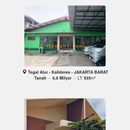
Tegal Alur - Kalideres - JAKARTA BARAT
Tanah
-
6,8 Milyar
- LT:
935
m
2