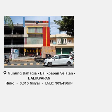
Gunung Bahagia - Balikpapan Selatan -
BALIKPAPAN
Ruko
-
3,315 Milyar
- Lt/Lb:
303/450
m
2