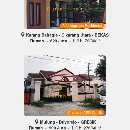
Arta Angsana Residence
Karang Bahagia - Cikarang Utara - BEKASI
Rumah
-
629 Juta
- Lt/Lb:
72/36
m
2
Citraland CBD Gresik
Mulung - Driyorejo - GRESIK
Rumah
-
900 Juta
- Lt/Lb:
276/60
m
2