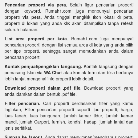
Pencarian properti via peta.
Selain figur pencarian properti
dengan keyword, Rumah1.com juga menpunyai pencarian
properti
via peta
, Anda tinggal mengklik ikon lokasi di peta,
properti di lokasi yang anda klik akan ditampilkan tanpa refesh
seluruh halaman.
List area properti per kota.
Rumah1.com juga menpunyai
pencarian properti dengan list semua area di kota yang anda pilih
per tipe properti, sehingga sangat memudahkan anda dalam
pencarian properti.
Kontak penjual/pengiklan langsung.
Kontak langsung dengan
pemasang iklan via
WA Chat
atau kontak form dan bisa bertanya
lebih lanjut mengenai info properti lebih detail.
Download properti dalam .pdf file.
Download properti yang
anda idamkan dalam bentuk .pdf file.
Filter pencarian.
Cari properti berdasarkan filter yang kamu
inginkan, Filter pencarian properti seperti tipe properti, harga,
luas tanah, luas bangunan, jumlah kamar tidur, jumlah kamar
mandi, jumlah Carport, furnish, kondisi, hadap, jumlah lantai dan
jenis serfifikat.
Simpan ke favorit.
Anda dapat menyimpan/menghapus properti