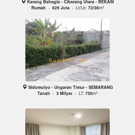
Karang Bahagia - Cikarang Utara - BEKASI
Rumah
-
629 Juta
- Lt/Lb:
72/36
m
2
Sidomulyo - Ungaran Timur - SEMARANG
Tanah
-
3 Milyar
- LT:
750
m
2