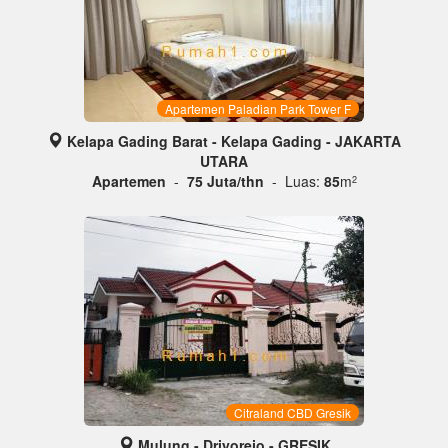
Apartemen Paladian Park Tower F
Kelapa Gading Barat - Kelapa Gading - JAKARTA
UTARA
Apartemen
-
75 Juta/thn
- Luas:
85
m
2
Citraland CBD Gresik
Mulung - Driyorejo - GRESIK