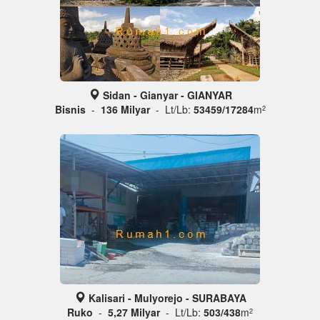
Sidan - Gianyar - GIANYAR
Bisnis
-
136 Milyar
- Lt/Lb:
53459/17284
m
2
Kalisari - Mulyorejo - SURABAYA
Ruko
-
5,27 Milyar
- Lt/Lb:
503/438
m
2