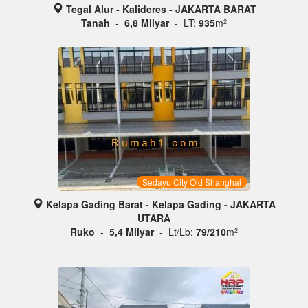
Tegal Alur - Kalideres - JAKARTA BARAT
Tanah
-
6,8 Milyar
- LT:
935
m
2
Sedayu City Old Shanghai
Kelapa Gading Barat - Kelapa Gading - JAKARTA
UTARA
Ruko
-
5,4 Milyar
- Lt/Lb:
79/210
m
2