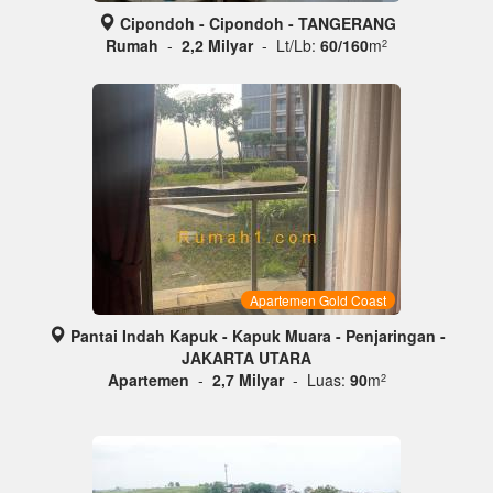
Cipondoh - Cipondoh - TANGERANG
Rumah
-
2,2 Milyar
- Lt/Lb:
60/160
m
2
Apartemen Gold Coast
Pantai Indah Kapuk - Kapuk Muara - Penjaringan -
JAKARTA UTARA
Apartemen
-
2,7 Milyar
- Luas:
90
m
2