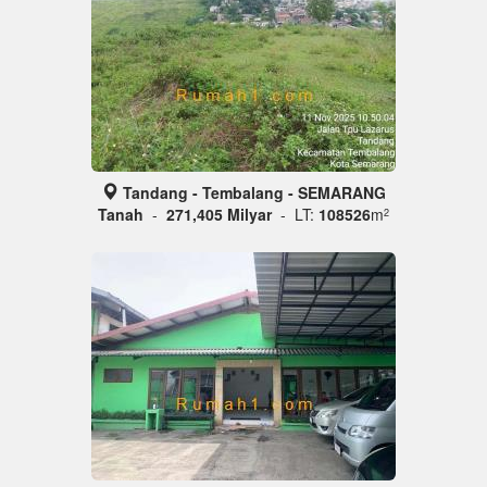
Tandang - Tembalang - SEMARANG
Tanah
-
271,405 Milyar
- LT:
108526
m
2