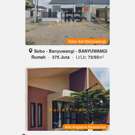
Sobo Asri Banyuwangi
Sobo - Banyuwangi - BANYUWANGI
Rumah
-
375 Juta
- Lt/Lb:
73/55
m
2
Arta Angsana Residence