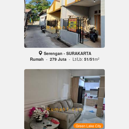
Serengan - SURAKARTA
Rumah
-
279 Juta
- Lt/Lb:
51/51
m
2
Green Lake City