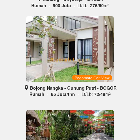
Rumah
-
900 Juta
- Lt/Lb:
276/60
m
2
Podomoro Golf View
Bojong Nangka - Gunung Putri - BOGOR
Rumah
-
65 Juta/thn
- Lt/Lb:
72/48
m
2