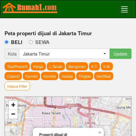
Peta properti dijual di Jakarta Timur
BELI
SEWA
Kota
Jakarta Timur
Update
TipeProperti
Harga
L.Tanah
Bangunan
K.T.
K.M.
Carport
Furnish
Kondisi
Hadap
Tingkat
Sertifikat
Hapus Filter
+
−
×
Properti dijual di