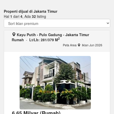
Properti dijual di Jakarta Timur
Hal
1
dari
4
, Ada
32
listing
Kayu Putih - Pulo Gadung - Jakarta Timur
2
Rumah
-
Lt/Lb: 281/379 M
Peta Area
Iklan Jun 2026
6,65 Milyar (Rumah)