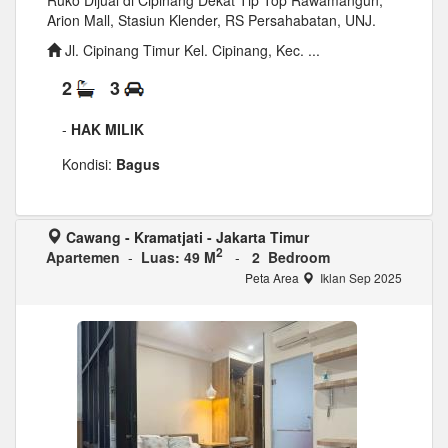
Ruko Dijual di Cipinang Dekat Tip Top Rawamangun,
Arion Mall, Stasiun Klender, RS Persahabatan, UNJ.
Jl. Cipinang Timur Kel. Cipinang, Kec. ...
2
3
-
HAK MILIK
Kondisi:
Bagus
Cawang - Kramatjati - Jakarta Timur
2
Apartemen
-
Luas: 49 M
-
2 Bedroom
Peta Area
Iklan Sep 2025