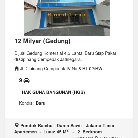
12 Milyar (Gedung)
Dijual Gedung Komersial 4,5 Lantai Baru Siap Pakai
di Cipinang Cempedak Jatinegara.
Jl. Cipinang Cempedak IV No.8 RT.02/RW....
9
-
HAK GUNA BANGUNAN (HGB)
Kondisi:
Baru
Pondok Bambu - Duren Sawit - Jakarta Timur
2
Apartemen
-
Luas: 45 M
-
2 Bedroom
Peta Area
Iklan Oct 2025