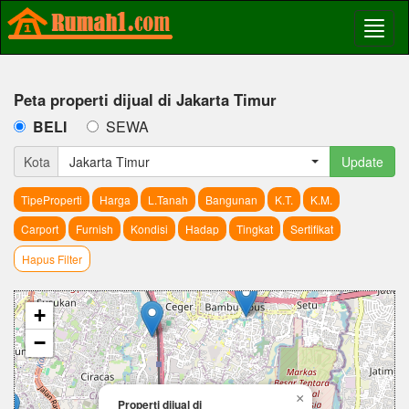
Peta properti dijual di Jakarta Timur
BELI
SEWA
Kota
Jakarta Timur
Update
TipeProperti
Harga
L.Tanah
Bangunan
K.T.
K.M.
Carport
Furnish
Kondisi
Hadap
Tingkat
Sertifikat
Hapus Filter
+
−
×
Properti dijual di