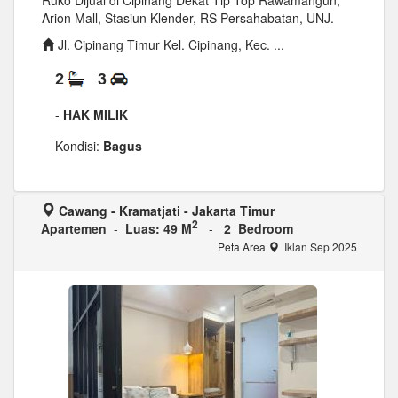
Ruko Dijual di Cipinang Dekat Tip Top Rawamangun,
Arion Mall, Stasiun Klender, RS Persahabatan, UNJ.
Jl. Cipinang Timur Kel. Cipinang, Kec. ...
2
3
-
HAK MILIK
Kondisi:
Bagus
Cawang - Kramatjati - Jakarta Timur
2
Apartemen
-
Luas: 49 M
-
2 Bedroom
Peta Area
Iklan Sep 2025