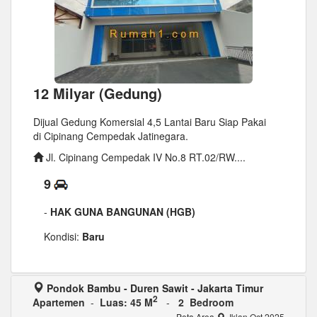
12 Milyar (Gedung)
Dijual Gedung Komersial 4,5 Lantai Baru Siap Pakai
di Cipinang Cempedak Jatinegara.
Jl. Cipinang Cempedak IV No.8 RT.02/RW....
9
-
HAK GUNA BANGUNAN (HGB)
Kondisi:
Baru
Pondok Bambu - Duren Sawit - Jakarta Timur
2
Apartemen
-
Luas: 45 M
-
2 Bedroom
Peta Area
Iklan Oct 2025