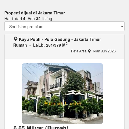
Properti dijual di Jakarta Timur
Hal
1
dari
4
, Ada
32
listing
Kayu Putih - Pulo Gadung - Jakarta Timur
2
Rumah
-
Lt/Lb: 281/379 M
Peta Area
Iklan Jun 2026
6,65 Milyar (Rumah)