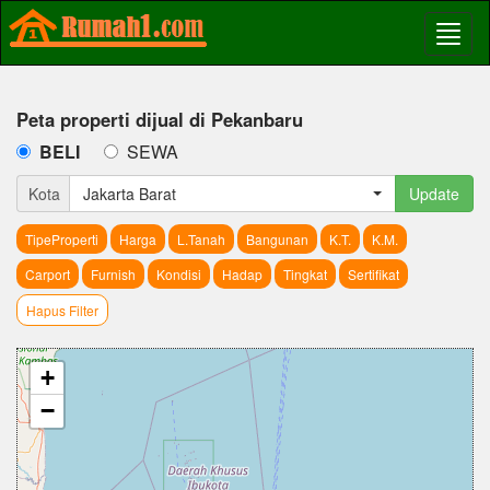
Peta properti dijual di Pekanbaru
BELI
SEWA
Kota
Jakarta Barat
Update
TipeProperti
Harga
L.Tanah
Bangunan
K.T.
K.M.
Carport
Furnish
Kondisi
Hadap
Tingkat
Sertifikat
Hapus Filter
+
−