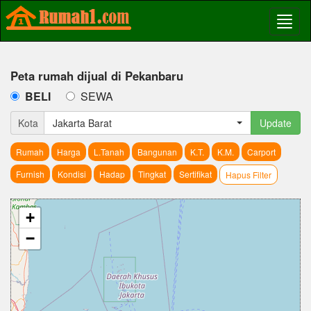
Peta rumah dijual di Pekanbaru
BELI
SEWA
Kota
Jakarta Barat
Update
Rumah
Harga
L.Tanah
Bangunan
K.T.
K.M.
Carport
Furnish
Kondisi
Hadap
Tingkat
Sertifikat
Hapus Filter
+
−